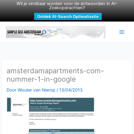
Wil je vindbaar worden voor de antwoorden in AI-
Zoekopdrachten?
Ontdek AI-Search Optimalisatie
Ga
naar
de
inhoud
amsterdamapartments-com-
nummer-1-in-google
Door
Wouter van Nierop
/
13/04/2013