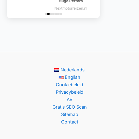
Hugo Perfors
gestegen in de zoekresultaten.
Nextmotorreizen.nl
Linkbuilding werkt!
Nederlands
English
Cookiebeleid
Privacybeleid
AV
Gratis SEO Scan
Sitemap
Contact