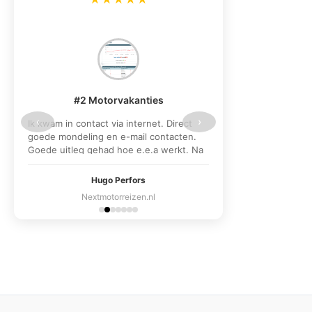
#2 Motorvakanties
‹
›
Ik kwam in contact via internet. Direct
goede mondeling en e-mail contacten.
Goede uitleg gehad hoe e.e.a werkt. Na
1e oplevering was als stijging zichtbaar.
Na eindoplevering gewoon heel goed
Hugo Perfors
gestegen in de zoekresultaten.
Nextmotorreizen.nl
Linkbuilding werkt!