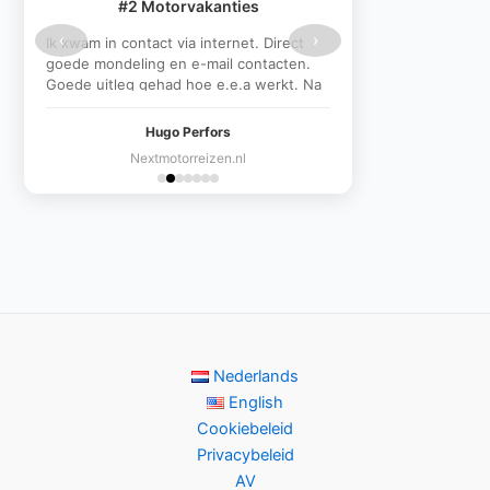
#2 Motorvakanties
‹
›
Ik kwam in contact via internet. Direct
goede mondeling en e-mail contacten.
Goede uitleg gehad hoe e.e.a werkt. Na
1e oplevering was als stijging zichtbaar.
Na eindoplevering gewoon heel goed
Hugo Perfors
gestegen in de zoekresultaten.
Nextmotorreizen.nl
Linkbuilding werkt!
Nederlands
English
Cookiebeleid
Privacybeleid
AV